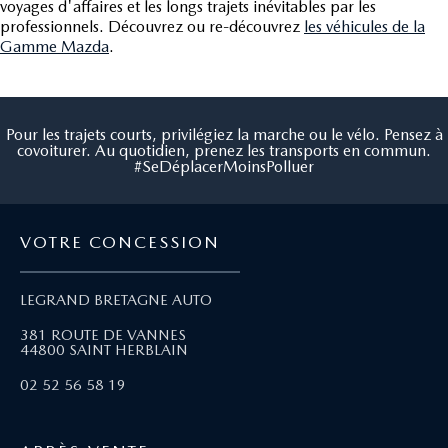
voyages d'affaires et les longs trajets inévitables par les
professionnels. Découvrez ou re-découvrez
les véhicules de la
Gamme Mazda
.
Pour les trajets courts, privilégiez la marche ou le vélo. Pensez à
covoiturer. Au quotidien, prenez les transports en commun.
#SeDéplacerMoinsPolluer
VOTRE CONCESSION
LEGRAND BRETAGNE AUTO
381 ROUTE DE VANNES
44800 SAINT HERBLAIN
02 52 56 58 19